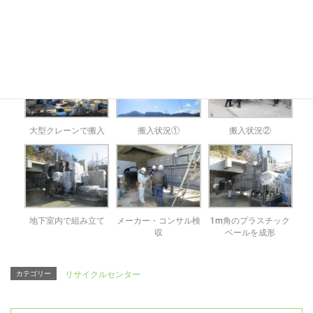
置されます。
大型クレーンで搬入
搬入状況①
搬入状況②
地下室内で組み立て
メーカー・コンサル検
1m角のプラスチック
収
ベールを成形
カテゴリー
リサイクルセンター