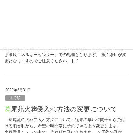
2022年2月28日
未分類
葛尾組合焼却施設の業務終了について
葛尾組合焼却施設の可燃ごみの受付は、令和3年11月30日をもって
終了いたしました。 令和3年12月1日以降は、千曲市屋代の「ちく
ま環境エネルギーセンター」での処理となります。 搬入場所が変
更となりますのでご注意ください。 […]
2020年3月31日
未分類
葛尾苑火葬受入れ方法の変更について
葛尾苑の火葬受入れ方法について、従来の早い時間帯から受付
ける順番制から、希望の時間帯に予約できるよう変更します。
火葬番号１～５の中で、先着順に受け入れます。 ※予約の受付